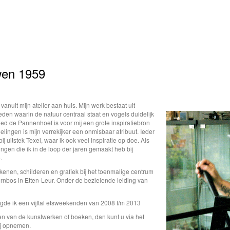
wen 1959
vanuit mijn atelier aan huis. Mijn werk bestaat uit
eden waarin de natuur centraal staat en vogels duidelijk
ed de Pannenhoef is voor mij een grote inspiratiebron
elingen is mijn verrekijker een onmisbaar atribuut. Ieder
ij uitstek Texel, waar ik ook veel inspiratie op doe. Als
ningen die ik in de loop der jaren gemaakt heb bij
.
ekenen, schilderen en grafiek bij het toenmalige centrum
rnbos in Etten-Leur. Onder de bezielende leiding van
gde ik een vijftal etsweekenden van 2008 t/m 2013
en van de kunstwerken of boeken, dan kunt u via het
mij opnemen.