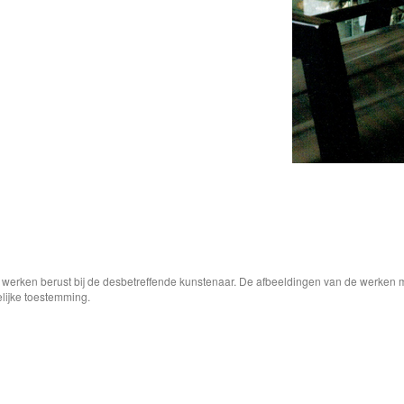
e werken berust bij de desbetreffende kunstenaar. De afbeeldingen van de werken 
elijke toestemming.