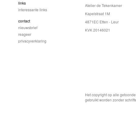
links
Atelier de Tekenkamer
interessante links
Kapelstraat 1M
contact
4871EC Etten - Leur
nieuwsbrief
KVK 20146021
reageer
privacyverklaring
Het copyright op alle getoond
gebruikt worden zonder schrift