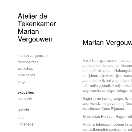
Atelier de
Tekenkamer
Marian
Vergouwen
Marian Vergou
marian vergouwen
Ik werk als grafisch kunstenaar 
demonstratie
gedetailleerde etsen en linosn
workshop
de hoofdrol spelen. Natuurgebi
publicaties
en tijdens mijn wekelijkse wand
jaar bezoek ik het vogeleiland b
blog
referentie gebruik ik mijn teke
vogelcentra en eigen fotografie
exposities
Begin jaren tachtig volgde ik t
overzicht
voor kunstzinnige vorming Doo
kunstenaar Cees Rijppaert.
galerie
Bij de etser Han van Hagen vol
etsen
linosneden
Mocht u interesse hebben in e
contactformulier contact met 