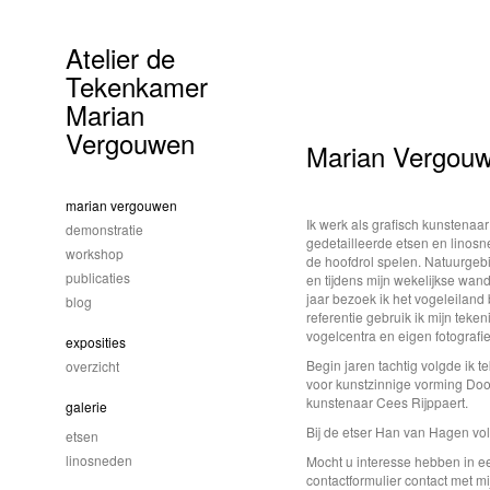
Atelier de
Tekenkamer
Marian
Vergouwen
Marian Vergou
marian vergouwen
Ik werk als grafisch kunstenaar 
demonstratie
gedetailleerde etsen en linosn
workshop
de hoofdrol spelen. Natuurgebi
publicaties
en tijdens mijn wekelijkse wand
jaar bezoek ik het vogeleiland b
blog
referentie gebruik ik mijn teke
vogelcentra en eigen fotografie
exposities
Begin jaren tachtig volgde ik t
overzicht
voor kunstzinnige vorming Doo
kunstenaar Cees Rijppaert.
galerie
Bij de etser Han van Hagen vol
etsen
linosneden
Mocht u interesse hebben in e
contactformulier contact met 