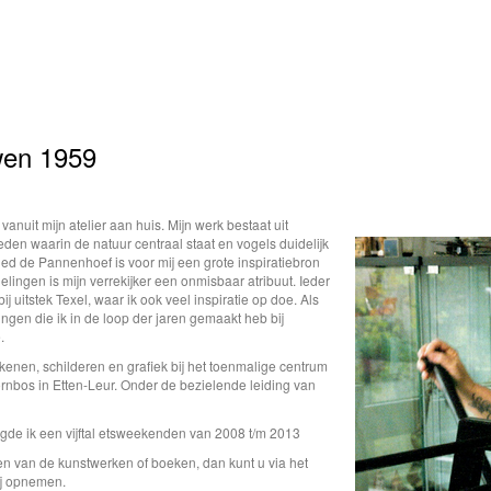
wen 1959
vanuit mijn atelier aan huis. Mijn werk bestaat uit
eden waarin de natuur centraal staat en vogels duidelijk
ed de Pannenhoef is voor mij een grote inspiratiebron
elingen is mijn verrekijker een onmisbaar atribuut. Ieder
ij uitstek Texel, waar ik ook veel inspiratie op doe. Als
ningen die ik in de loop der jaren gemaakt heb bij
.
ekenen, schilderen en grafiek bij het toenmalige centrum
rnbos in Etten-Leur. Onder de bezielende leiding van
gde ik een vijftal etsweekenden van 2008 t/m 2013
en van de kunstwerken of boeken, dan kunt u via het
mij opnemen.