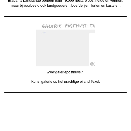
Brabants Landschap beheert ruim 19.000 hectare bos, heide en vennen,
maar bijvoorbeeld ook landgoederen, boerderijen, forten en kastelen.
www.galerieposthuys.nl
Kunst galerie op het prachtige eiland Texel.