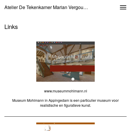
Atelier De Tekenkamer Marian Vergouwen - Links
Togg
navi
Links
www.museummohlmann.nl
Museum Mohlmann in Appingedam is een particulier museum voor
realistische en figuratieve kunst.