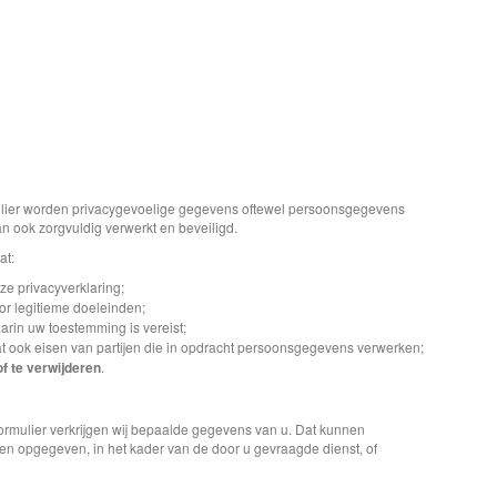
formulier worden privacygevoelige gegevens oftewel persoonsgegevens
 ook zorgvuldig verwerkt en beveiligd.
at:
e privacyverklaring;
or legitieme doeleinden;
rin uw toestemming is vereist;
ok eisen van partijen die in opdracht persoonsgegevens verwerken;
f te verwijderen
.
tformulier verkrijgen wij bepaalde gegevens van u. Dat kunnen
en opgegeven, in het kader van de door u gevraagde dienst, of