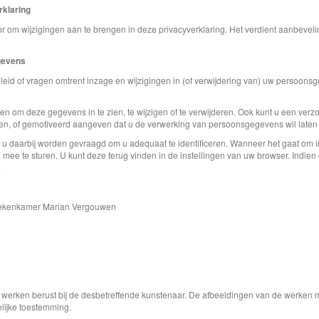
rklaring
r om wijzigingen aan te brengen in deze privacyverklaring. Het verdient aanbevel
gevens
leid of vragen omtrent inzage en wijzigingen in (of verwijdering van) uw persoons
ren om deze gegevens in te zien, te wijzigen of te verwijderen. Ook kunt u een v
n, of gemotiveerd aangeven dat u de verwerking van persoonsgegevens wil laten
u daarbij worden gevraagd om u adequaat te identificeren. Wanneer het gaat om 
e mee te sturen. U kunt deze terug vinden in de instellingen van uw browser. Indi
.
 Tekenkamer Marian Vergouwen
e werken berust bij de desbetreffende kunstenaar. De afbeeldingen van de werken 
elijke toestemming.