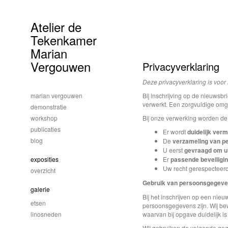
Atelier de
Tekenkamer
Marian
Vergouwen
Privacyverklaring
Deze privacyverklaring is voor
marian vergouwen
Bij inschrijving op de nieuwsb
verwerkt. Een zorgvuldige omg
demonstratie
workshop
Bij onze verwerking worden de 
publicaties
Er wordt
duidelijk verm
blog
De
verzameling van p
U eerst
gevraagd om ui
exposities
Er
passende beveiligi
Uw recht gerespectee
overzicht
Gebruik van persoonsgegev
galerie
Bij het inschrijven op een nieu
etsen
persoonsgegevens zijn. Wij be
linosneden
waarvan bij opgave duidelijk i
Wij gebruiken de volgende geg