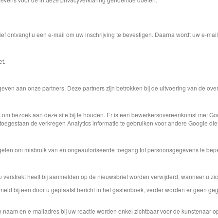
ief ontvangt u een e-mail om uw inschrijving te bevestigen. Daarna wordt uw e-mai
t.
ven aan onze partners. Deze partners zijn betrokken bij de uitvoering van de ove
s om bezoek aan deze site bij te houden. Er is een bewerkersovereenkomst met G
toegestaan de verkregen Analytics informatie te gebruiken voor andere Google diens
gelen om misbruik van en ongeautoriseerde toegang tot persoonsgegevens te bep
 verstrekt heeft bij aanmelden op de nieuwsbrief worden verwijderd, wanneer u zich 
meld bij een door u geplaatst bericht in het gastenboek, verder worden er geen geg
uw naam en e-mailadres bij uw reactie worden enkel zichtbaar voor de kunstenaar op