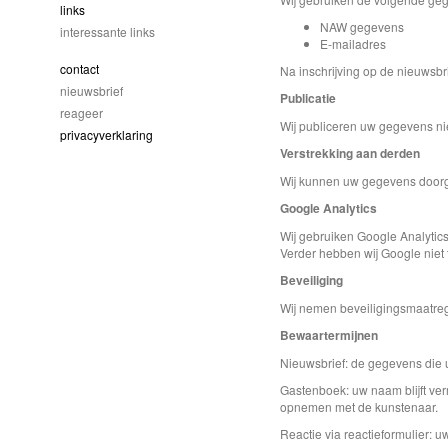
links
NAW gegevens
interessante links
E-mailadres
contact
Na inschrijving op de nieuwsbr
nieuwsbrief
Publicatie
reageer
Wij publiceren uw gegevens nie
privacyverklaring
Verstrekking aan derden
Wij kunnen uw gegevens doorge
Google Analytics
Wij gebruiken Google Analytic
Verder hebben wij Google niet 
Beveiliging
Wij nemen beveiligingsmaatre
Bewaartermijnen
Nieuwsbrief: de gegevens die u
Gastenboek: uw naam blijft ver
opnemen met de kunstenaar.
Reactie via reactieformulier: 