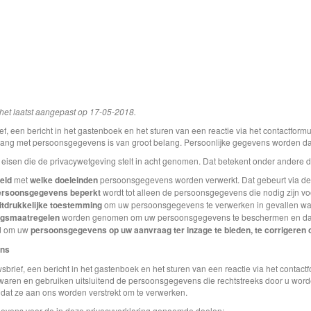
 het laatst aangepast op 17-05-2018.
rief, een bericht in het gastenboek en het sturen van een reactie via het contact
ang met persoonsgegevens is van groot belang. Persoonlijke gegevens worden dan
eisen die de privacywetgeving stelt in acht genomen. Dat betekent onder andere d
eld
met
welke doeleinden
persoonsgegevens worden verwerkt. Dat gebeurt via dez
ersoonsgegevens beperkt
wordt tot alleen de persoonsgegevens die nodig zijn vo
tdrukkelijke toestemming
om uw persoonsgegevens te verwerken in gevallen waa
ngsmaatregelen
worden genomen om uw persoonsgegevens te beschermen en dat o
rd om uw
persoonsgegevens op uw aanvraag ter inzage te bieden, te corrigeren o
ens
wsbrief, een bericht in het gastenboek en het sturen van een reactie via het contac
waren en gebruiken uitsluitend de persoonsgegevens die rechtstreeks door u word
s dat ze aan ons worden verstrekt om te verwerken.
evens voor de in deze privacyverklaring genoemde doelen: