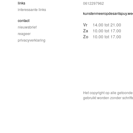
links
0612297962
interessante links
kunstenmeeropdesantspuy.we
contact
Vr
14.00 tot 21.00
nieuwsbrief
Za
10.00 tot 17.00
reageer
Zo
10.00 tot 17.00
privacyverklaring
Het copyright op alle getoond
gebruikt worden zonder schrift