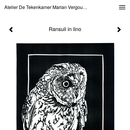
Atelier De Tekenkamer Marian Vergouwen - Ransuil In Lino
Togg
navi
Ransuil in lino