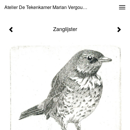
Atelier De Tekenkamer Marian Vergouwen - Zanglijster
Togg
navi
Zanglijster