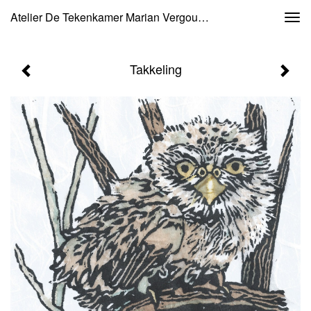
Atelier De Tekenkamer Marian Vergouwen - Takkeling
Togg
navi
Takkeling