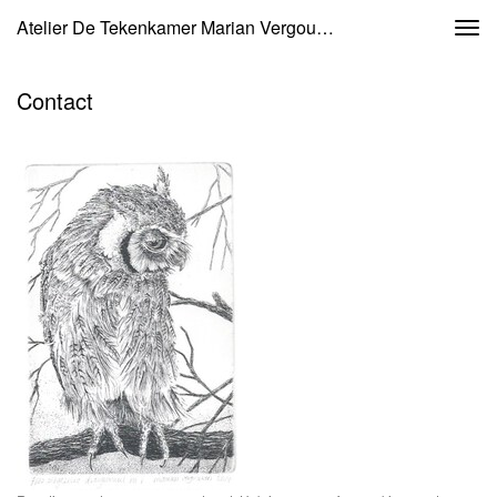
Atelier De Tekenkamer Marian Vergouwen - Reageer
Togg
navi
Contact